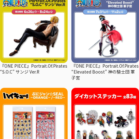
『ONE PIECE』Portrait.Of.Pirates
『ONE PIECE』Portrait.Of.Pirates
“S.O.C” サンジ Ver.R
“Elevated Boost” 神の騎士団 軍
子宮