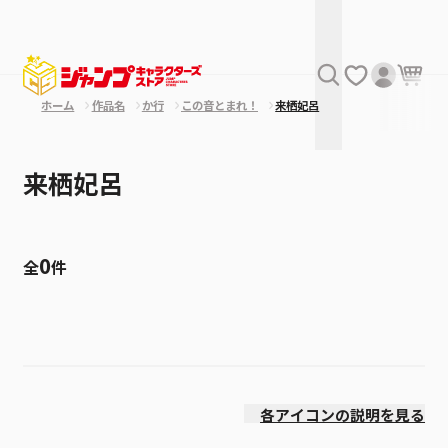
ホーム
作品名
か行
この音とまれ！
来栖妃呂
来栖妃呂
0
全
件
絞り込み
発売日
各アイコンの説明を見る