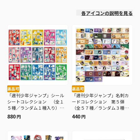
各アイコンの説明を見る
返品可
返品可
「週刊少年ジャンプ」シール
「週刊少年ジャンプ」名刺カ
シートコレクション （全１
ードコレクション 第５弾
５種／ランダム１種入り）
（全５７種／ランダム３種入
ＢＦ３
り） ＢＤ４−ＪＦ
880
440
円
円