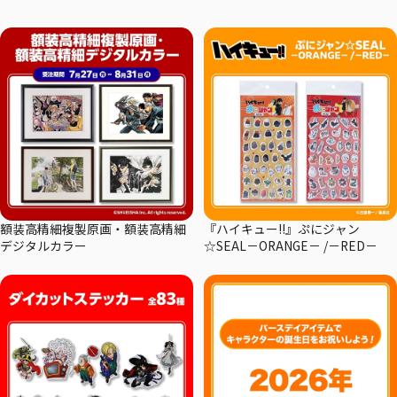
額装高精細複製原画・額装高精細
『ハイキュー!!』ぷにジャン
デジタルカラー
☆SEAL－ORANGE－ /－RED－