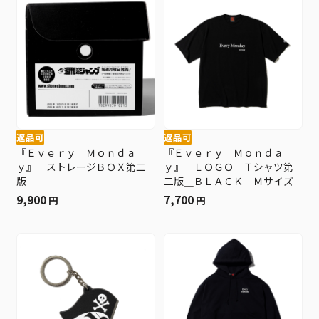
返品可
返品可
『Ｅｖｅｒｙ Ｍｏｎｄａ
『Ｅｖｅｒｙ Ｍｏｎｄａ
ｙ』＿ストレージＢＯＸ第二
ｙ』＿ＬＯＧＯ Ｔシャツ第
版
二版＿ＢＬＡＣＫ Ｍサイズ
9,900
7,700
円
円