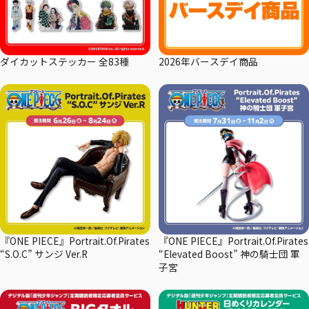
ダイカットステッカー 全83種
2026年バースデイ商品
『ONE PIECE』Portrait.Of.Pirates
『ONE PIECE』Portrait.Of.Pirates
“S.O.C” サンジ Ver.R
“Elevated Boost” 神の騎士団 軍
子宮