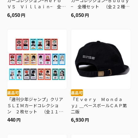
カーコレクション−Ｈｅｒｏ
カーコレクション−Ｂｕｄｄｙ
ＶＳ Ｖｉｌｌａｉｎ− 全種
− 全種セット （全２２種入
セット （全２２種入り）
り） ＢＤ４−ＪＦ
6,050
6,050
円
円
ＢＤ４−ＪＦ
返品可
返品可
「週刊少年ジャンプ」クリア
『Ｅｖｅｒｙ Ｍｏｎｄａ
ＳＬＩＭカードコレクショ
ｙ』＿ベースボールＣＡＰ第
ン ２枚セット （全１１組
二版
／ランダム１組入り） ＢＤ
440
6,930
円
円
４−ＪＦ