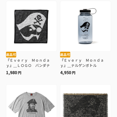
返品可
返品可
『Ｅｖｅｒｙ Ｍｏｎｄａ
『Ｅｖｅｒｙ Ｍｏｎｄａ
ｙ』＿ＬＯＧＯ バンダナ
ｙ』＿ナルゲンボトル
1,980
4,950
円
円