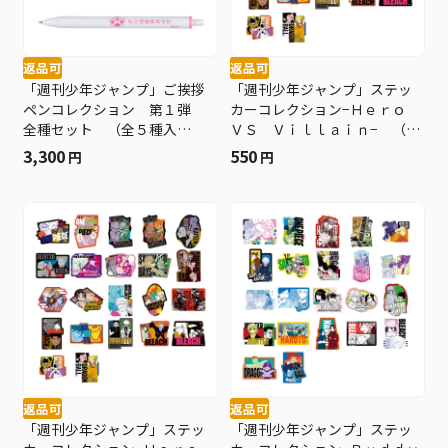
返品可
返品可
「週刊少年ジャンプ」ご挨拶
「週刊少年ジャンプ」ステッ
ペンコレクション 第１弾
カーコレクション−Ｈｅｒｏ
全種セット （全５種入
ＶＳ Ｖｉｌｌａｉｎ− （全
り） ＢＤ４−ＪＦ
２２種／ランダム２種入
3,300
550
円
円
り） ＢＤ４−ＪＦ
返品可
返品可
「週刊少年ジャンプ」ステッ
「週刊少年ジャンプ」ステッ