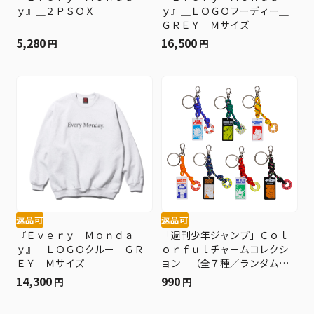
ｙ』＿２ＰＳＯＸ
ｙ』＿ＬＯＧＯフーディー＿
ＧＲＥＹ Ｍサイズ
5,280
16,500
円
円
返品可
返品可
『Ｅｖｅｒｙ Ｍｏｎｄａ
「週刊少年ジャンプ」Ｃｏｌ
ｙ』＿ＬＯＧＯクルー＿ＧＲ
ｏｒｆｕｌチャームコレクシ
ＥＹ Ｍサイズ
ョン （全７種／ランダム１
種入り） ＢＥ２
14,300
990
円
円