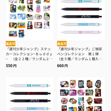
返品可
返品可
「週刊少年ジャンプ」ステッ
「週刊少年ジャンプ」ご挨拶
カーコレクション−Ｂｕｄｄｙ
ペンコレクション 第１弾
− （全２２種／ランダム２種
（全５種／ランダム１種入
入り） ＢＤ４−ＪＦ
り） ＢＤ４−ＪＦ
550
660
円
円