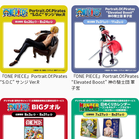
『ONE PIECE』Portrait.Of.Pirates
『ONE PIECE』Portrait.Of.Pirates
“S.O.C” サンジ Ver.R
“Elevated Boost” 神の騎士団 軍
子宮