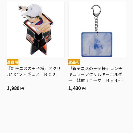
返品可
返品可
『新テニスの王子様』アクリ
『新テニスの王子様』レンチ
ル“Ｘ”フィギュア ＢＣ２
キュラーアクリルキーホルダ
ー 越前リョーマ ＢＥ４−Ｊ
Ｓ
1,980
1,430
円
円