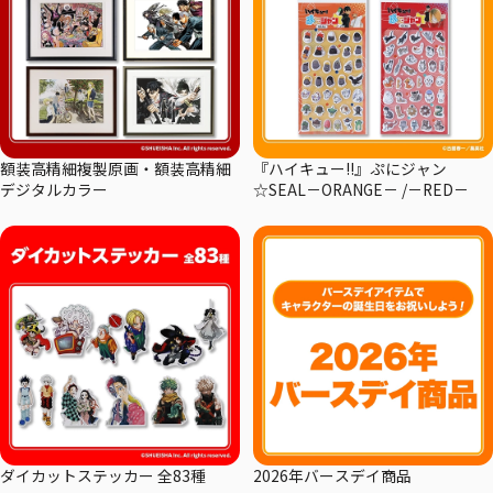
額装高精細複製原画・額装高精細
『ハイキュー!!』ぷにジャン
デジタルカラー
☆SEAL－ORANGE－ /－RED－
ダイカットステッカー 全83種
2026年バースデイ商品