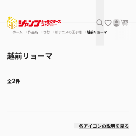
ホーム
作品名
さ行
新テニスの王子様
越前リョーマ
越前リョーマ
2
全
件
絞り込み
価格(高い順)
各アイコンの説明を見る