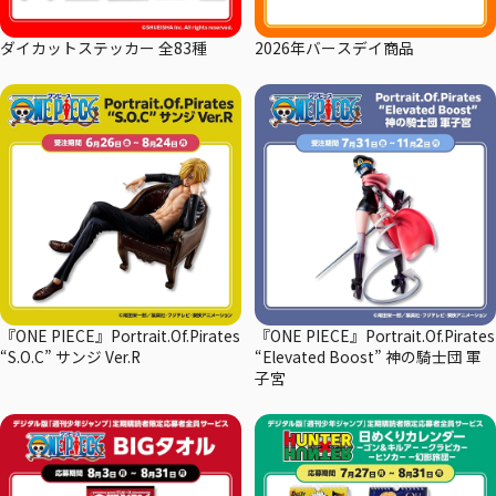
ダイカットステッカー 全83種
2026年バースデイ商品
『ONE PIECE』Portrait.Of.Pirates
『ONE PIECE』Portrait.Of.Pirates
“S.O.C” サンジ Ver.R
“Elevated Boost” 神の騎士団 軍
子宮