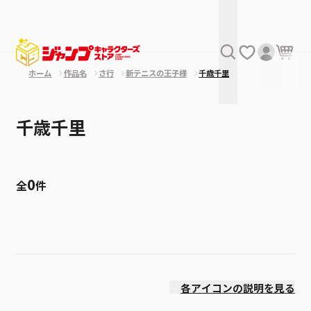
ホーム
作品名
さ行
新テニスの王子様
千歳千里
千歳千里
0
全
件
絞り込み
発売日
各アイコンの説明を見る