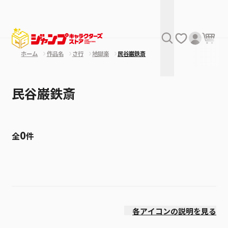
ホーム
作品名
さ行
地獄楽
民谷巌鉄斎
民谷巌鉄斎
0
全
件
絞り込み
発売日
各アイコンの説明を見る