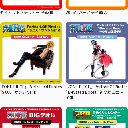
ダイカットステッカー 全83種
2026年バースデイ商品
『ONE PIECE』Portrait.Of.Pirates
『ONE PIECE』Portrait.Of.Pirates
“S.O.C” サンジ Ver.R
“Elevated Boost” 神の騎士団 軍
子宮