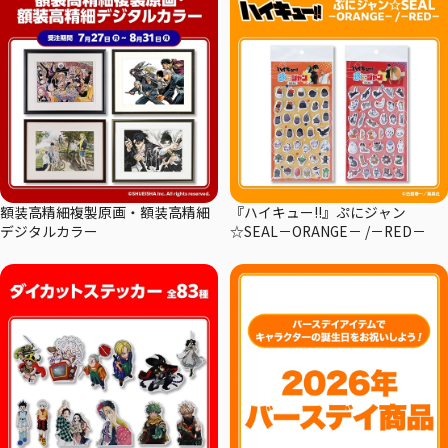
額装高精細複製原画・額装高精細
『ハイキュー!!』ぷにジャン
デジタルカラー
☆SEAL－ORANGE－ /－RED－