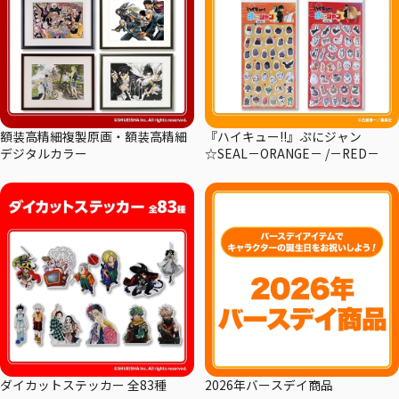
額装高精細複製原画・額装高精細
『ハイキュー!!』ぷにジャン
デジタルカラー
☆SEAL－ORANGE－ /－RED－
ダイカットステッカー 全83種
2026年バースデイ商品