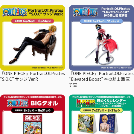
『ONE PIECE』Portrait.Of.Pirates
『ONE PIECE』Portrait.Of.Pirates
“S.O.C” サンジ Ver.R
“Elevated Boost” 神の騎士団 軍
子宮