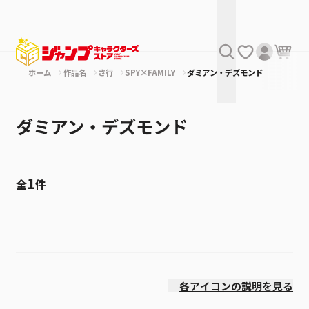
ホーム
作品名
さ行
SPY×FAMILY
ダミアン・デズモンド
ダミアン・デズモンド
1
全
件
絞り込み
発売日
各アイコンの説明を見る