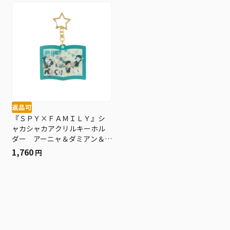
返品可
『ＳＰＹ×ＦＡＭＩＬＹ』シ
ャカシャカアクリルキーホル
ダー アーニャ＆ダミアン＆
ベッキー ＢＤ４−ＪＳ
1,760
円