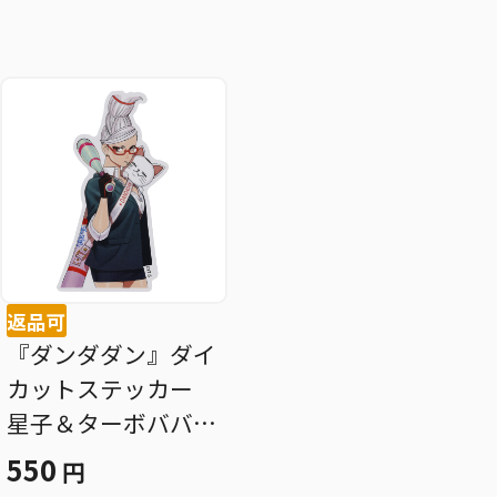
返品可
『ダンダダン』ダイ
カットステッカー
星子＆ターボババア
（ＪＣ１２巻カバー
550
円
イラスト） ＢＦ３