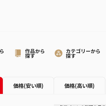
ら
作品から
カテゴリーから
探す
探す
価格(安い順)
価格(高い順)