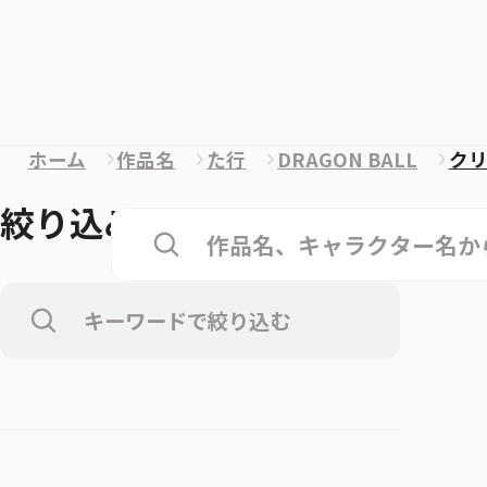
ホーム
作品名
た行
DRAGON BALL
ク
絞り込み
クリア