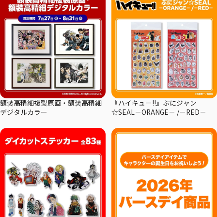
額装高精細複製原画・額装高精細
『ハイキュー!!』ぷにジャン
デジタルカラー
☆SEAL－ORANGE－ /－RED－