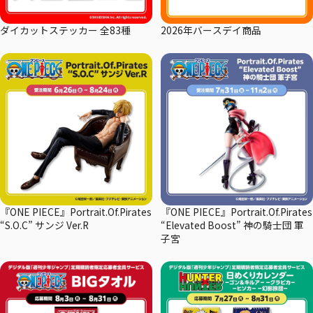
ダイカットステッカー 全83種
2026年バースデイ商品
『ONE PIECE』Portrait.Of.Pirates
『ONE PIECE』Portrait.Of.Pirates
“S.O.C” サンジ Ver.R
“Elevated Boost” 神の騎士団 軍
子宮