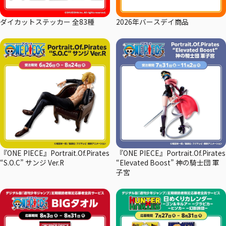
ダイカットステッカー 全83種
2026年バースデイ商品
『ONE PIECE』Portrait.Of.Pirates
『ONE PIECE』Portrait.Of.Pirates
“S.O.C” サンジ Ver.R
“Elevated Boost” 神の騎士団 軍
子宮