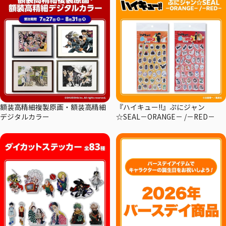
額装高精細複製原画・額装高精細
『ハイキュー!!』ぷにジャン
デジタルカラー
☆SEAL－ORANGE－ /－RED－