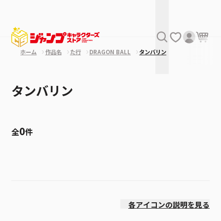
ホーム
作品名
た行
DRAGON BALL
タンバリン
タンバリン
0
全
件
絞り込み
価格(安い順)
各アイコンの説明を見る