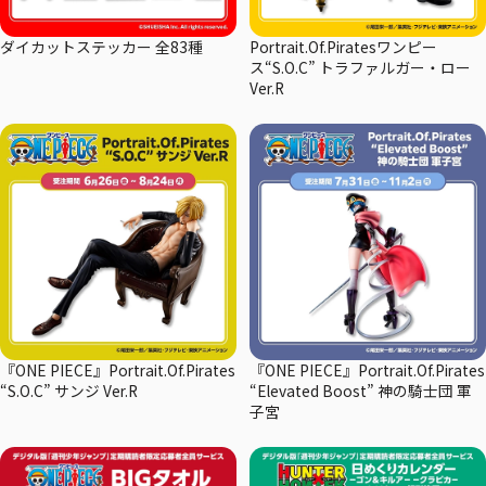
ダイカットステッカー 全83種
Portrait.Of.Piratesワンピー
ス“S.O.C” トラファルガー・ロー
Ver.R
『ONE PIECE』Portrait.Of.Pirates
『ONE PIECE』Portrait.Of.Pirates
“S.O.C” サンジ Ver.R
“Elevated Boost” 神の騎士団 軍
子宮