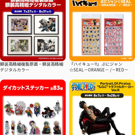
額装高精細複製原画・額装高精細
『ハイキュー!!』ぷにジャン
デジタルカラー
☆SEAL－ORANGE－ /－RED－