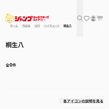
ホーム
作品名
は行
ハイキュー!!
桐生八
桐生八
0
全
件
絞り込み
発売日
各アイコンの説明を見る