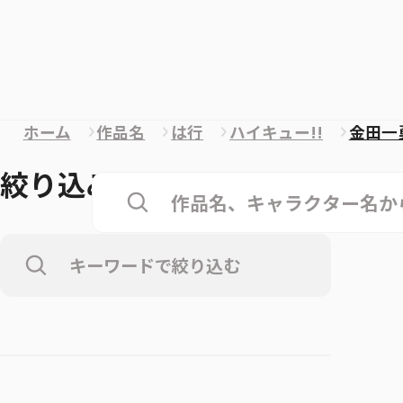
ホーム
作品名
は行
ハイキュー!!
金田一
絞り込み
クリア