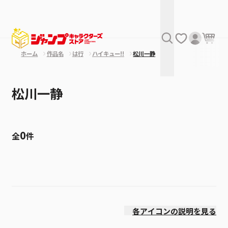
ホーム
作品名
は行
ハイキュー!!
松川一静
松川一静
0
全
件
絞り込み
発売日
各アイコンの説明を見る