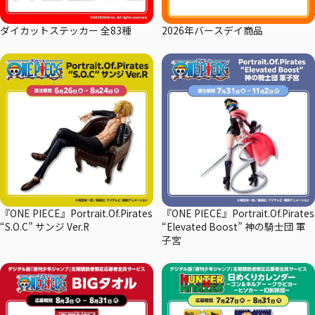
ダイカットステッカー 全83種
2026年バースデイ商品
『ONE PIECE』Portrait.Of.Pirates
『ONE PIECE』Portrait.Of.Pirates
“S.O.C” サンジ Ver.R
“Elevated Boost” 神の騎士団 軍
子宮