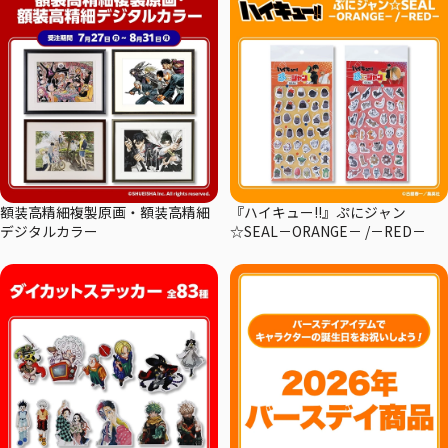
額装高精細複製原画・額装高精細
『ハイキュー!!』ぷにジャン
デジタルカラー
☆SEAL－ORANGE－ /－RED－