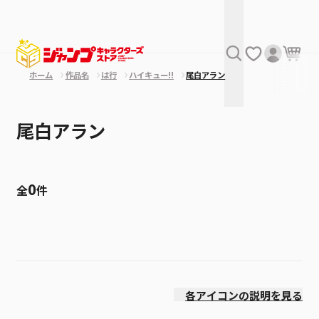
ホーム
作品名
は行
ハイキュー!!
尾白アラン
尾白アラン
0
全
件
絞り込み
発売日
各アイコンの説明を見る