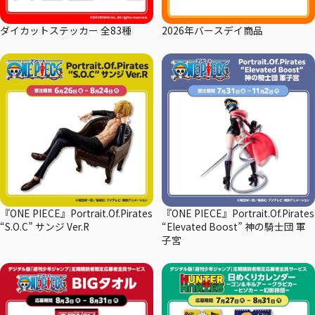
ダイカットステッカー 全83種
2026年バースデイ商品
『ONE PIECE』Portrait.Of.Pirates
『ONE PIECE』Portrait.Of.Pirates
“S.O.C” サンジ Ver.R
“Elevated Boost” 神の騎士団 軍
子宮