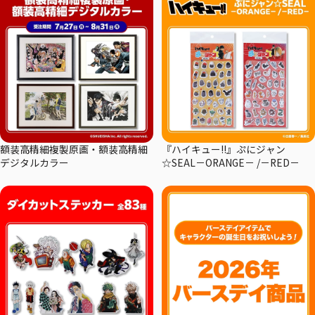
額装高精細複製原画・額装高精細
『ハイキュー!!』ぷにジャン
デジタルカラー
☆SEAL－ORANGE－ /－RED－