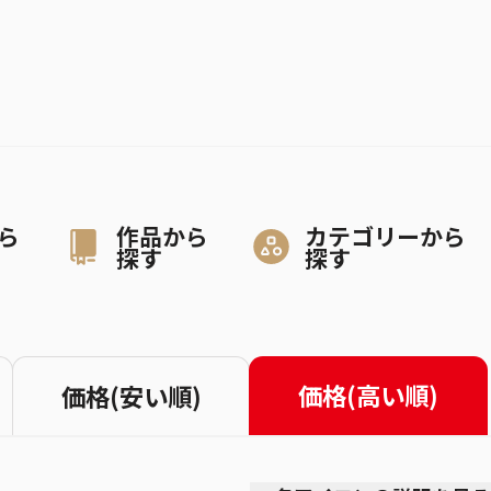
ら
作品から
カテゴリーから
探す
探す
価格(高い順)
価格(安い順)