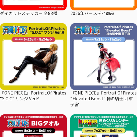
ダイカットステッカー 全83種
2026年バースデイ商品
『ONE PIECE』Portrait.Of.Pirates
『ONE PIECE』Portrait.Of.Pirates
“S.O.C” サンジ Ver.R
“Elevated Boost” 神の騎士団 軍
子宮