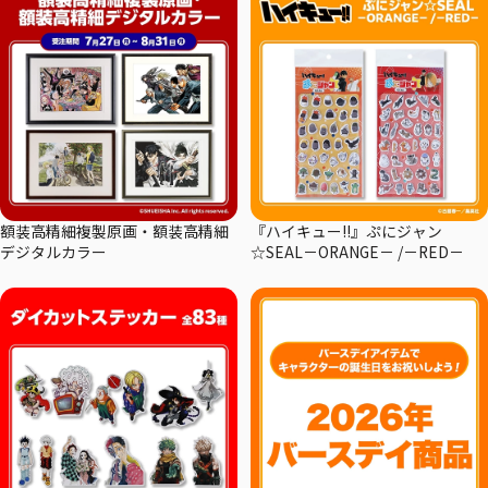
額装高精細複製原画・額装高精細
『ハイキュー!!』ぷにジャン
デジタルカラー
☆SEAL－ORANGE－ /－RED－