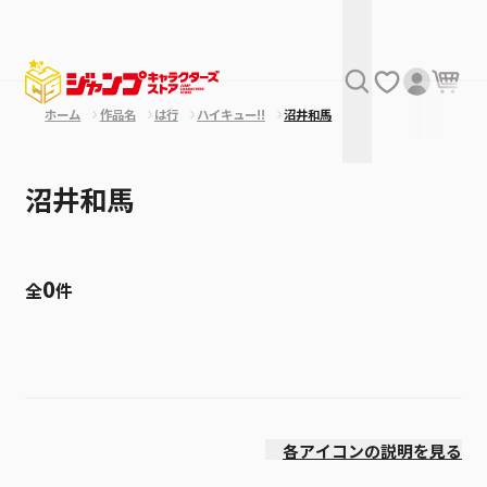
ホーム
作品名
は行
ハイキュー!!
沼井和馬
沼井和馬
0
全
件
絞り込み
発売日
各アイコンの説明を見る