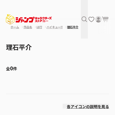
ホーム
作品名
は行
ハイキュー!!
理石平介
理石平介
0
全
件
絞り込み
発売日
各アイコンの説明を見る