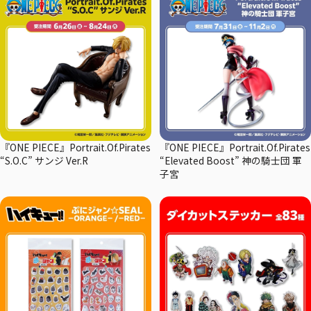
『ONE PIECE』Portrait.Of.Pirates
『ONE PIECE』Portrait.Of.Pirates
“S.O.C” サンジ Ver.R
“Elevated Boost” 神の騎士団 軍
子宮