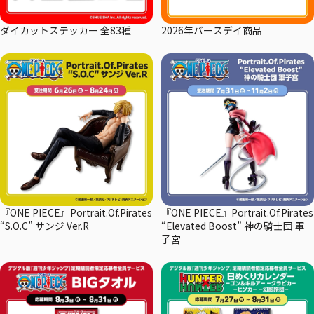
ダイカットステッカー 全83種
2026年バースデイ商品
『ONE PIECE』Portrait.Of.Pirates
『ONE PIECE』Portrait.Of.Pirates
“S.O.C” サンジ Ver.R
“Elevated Boost” 神の騎士団 軍
子宮