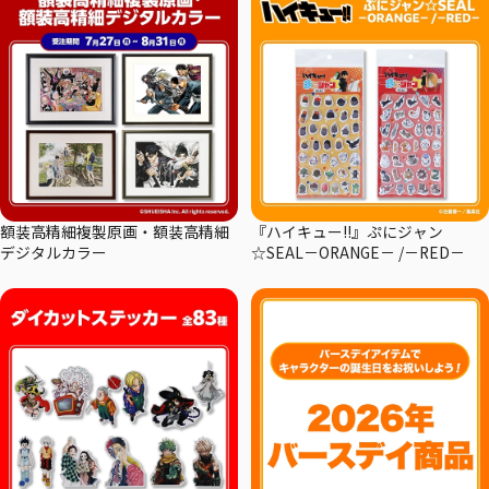
額装高精細複製原画・額装高精細
『ハイキュー!!』ぷにジャン
デジタルカラー
☆SEAL－ORANGE－ /－RED－