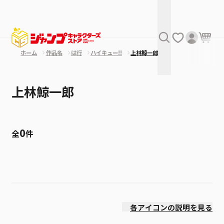
ホーム
作品名
は行
ハイキュー!!
上林鯨一郎
上林鯨一郎
0
全
件
絞り込み
価格(高い順)
各アイコンの説明を見る