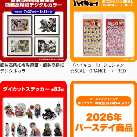
額装高精細複製原画・額装高精細
『ハイキュー!!』ぷにジャン
デジタルカラー
☆SEAL－ORANGE－ /－RED－