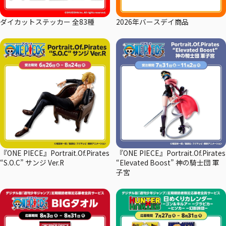
ダイカットステッカー 全83種
2026年バースデイ商品
『ONE PIECE』Portrait.Of.Pirates
『ONE PIECE』Portrait.Of.Pirates
“S.O.C” サンジ Ver.R
“Elevated Boost” 神の騎士団 軍
子宮