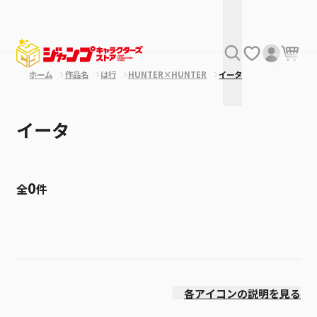
ホーム
作品名
は行
HUNTER×HUNTER
イータ
イータ
0
全
件
絞り込み
発売日
各アイコンの説明を見る