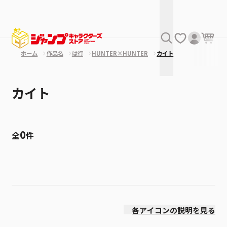
ホーム
作品名
は行
HUNTER×HUNTER
カイト
カイト
0
全
件
絞り込み
発売日
各アイコンの説明を見る