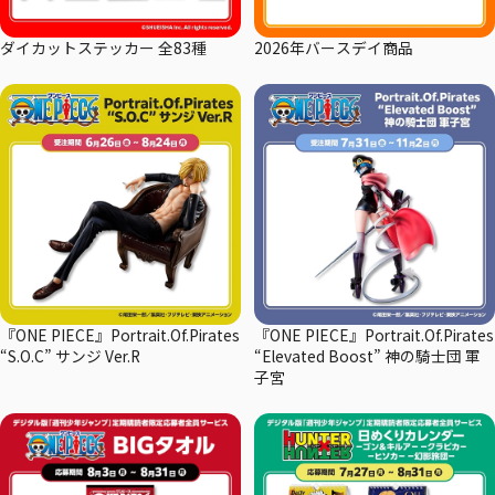
ダイカットステッカー 全83種
2026年バースデイ商品
『ONE PIECE』Portrait.Of.Pirates
『ONE PIECE』Portrait.Of.Pirates
“S.O.C” サンジ Ver.R
“Elevated Boost” 神の騎士団 軍
子宮