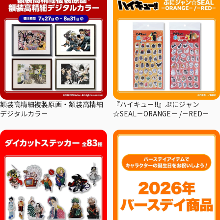
額装高精細複製原画・額装高精細
『ハイキュー!!』ぷにジャン
デジタルカラー
☆SEAL－ORANGE－ /－RED－