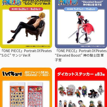
『ONE PIECE』Portrait.Of.Pirates
『ONE PIECE』Portrait.Of.Pirates
“S.O.C” サンジ Ver.R
“Elevated Boost” 神の騎士団 軍
子宮