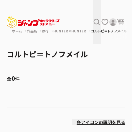
ホーム
作品名
は行
HUNTER×HUNTER
コルトピ＝トノフメイル
コルトピ＝トノフメイル
0
全
件
絞り込み
発売日
各アイコンの説明を見る