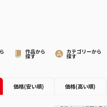
ら
作品から
カテゴリーから
探す
探す
価格(安い順)
価格(高い順)