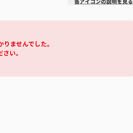
各アイコンの説明を見る
かりませんでした。
ださい。