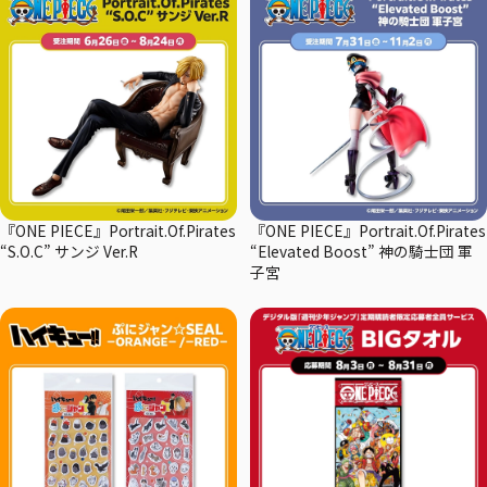
『ONE PIECE』Portrait.Of.Pirates
『ONE PIECE』Portrait.Of.Pirates
“S.O.C” サンジ Ver.R
“Elevated Boost” 神の騎士団 軍
子宮