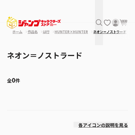
ホーム
作品名
は行
HUNTER×HUNTER
ネオン＝ノストラード
ネオン＝ノストラード
0
全
件
絞り込み
発売日
各アイコンの説明を見る