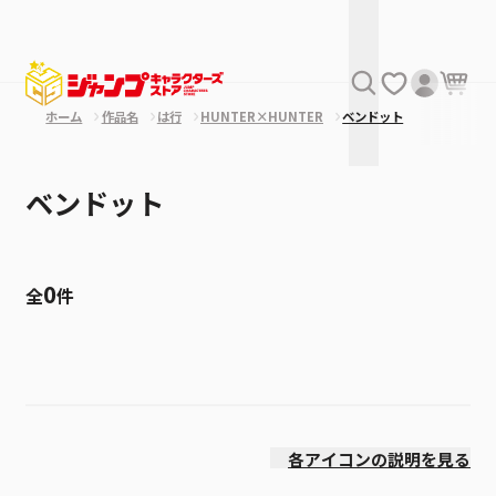
ホーム
作品名
は行
HUNTER×HUNTER
ベンドット
ベンドット
0
全
件
絞り込み
発売日
各アイコンの説明を見る