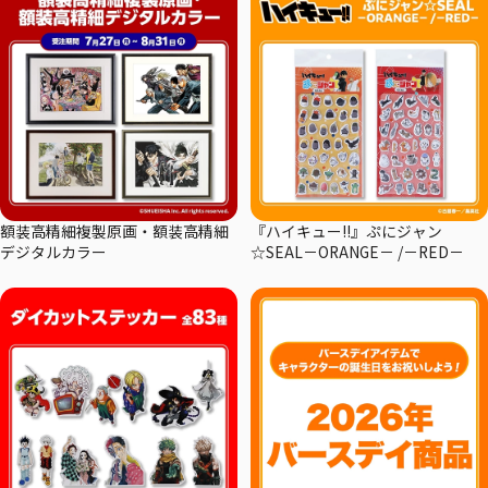
額装高精細複製原画・額装高精細
『ハイキュー!!』ぷにジャン
デジタルカラー
☆SEAL－ORANGE－ /－RED－