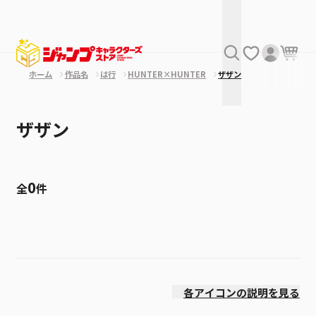
ホーム
作品名
は行
HUNTER×HUNTER
ザザン
ザザン
0
全
件
絞り込み
発売日
各アイコンの説明を見る