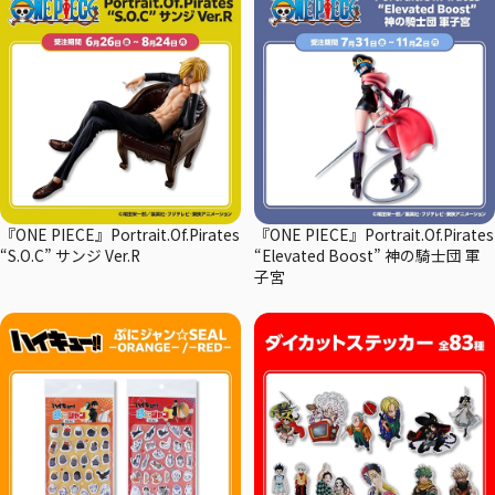
『ONE PIECE』Portrait.Of.Pirates
『ONE PIECE』Portrait.Of.Pirates
“S.O.C” サンジ Ver.R
“Elevated Boost” 神の騎士団 軍
子宮