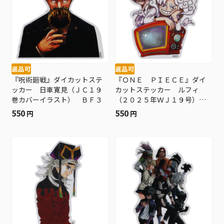
返品可
返品可
『呪術廻戦』ダイカットステ
『ＯＮＥ ＰＩＥＣＥ』ダイ
ッカー 日車寛見（ＪＣ１９
カットステッカー ルフィ
巻カバーイラスト） ＢＦ３
（２０２５年ＷＪ１９号）
ＢＦ３
550
550
円
円