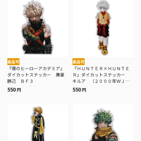
返品可
返品可
『僕のヒーローアカデミア』
『ＨＵＮＴＥＲ×ＨＵＮＴＥ
ダイカットステッカー 爆豪
Ｒ』ダイカットステッカー
勝己 ＢＦ３
キルア （２０００年ＷＪ
５・６号） ＢＦ３
550
550
円
円