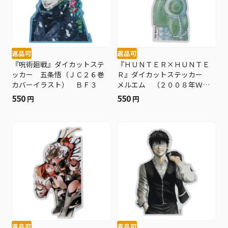
返品可
返品可
『呪術廻戦』ダイカットステ
『ＨＵＮＴＥＲ×ＨＵＮＴＥ
ッカー 五条悟（ＪＣ２６巻
Ｒ』ダイカットステッカー
カバーイラスト） ＢＦ３
メルエム （２００８年ＷＪ
２１号） ＢＦ３
550
550
円
円
返品可
返品可