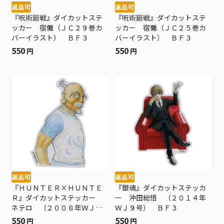
返品可
返品可
『呪術廻戦』ダイカットステ
『呪術廻戦』ダイカットステ
ッカー 宿儺（ＪＣ２９巻カ
ッカー 宿儺（ＪＣ２５巻カ
バーイラスト） ＢＦ３
バーイラスト） ＢＦ３
550
550
円
円
返品可
返品可
『ＨＵＮＴＥＲ×ＨＵＮＴＥ
『銀魂』ダイカットステッカ
Ｒ』ダイカットステッカー
ー 沖田総悟 （２０１４年
ネテロ （２００８年ＷＪ２
ＷＪ９号） ＢＦ３
１号） ＢＦ３
550
550
円
円