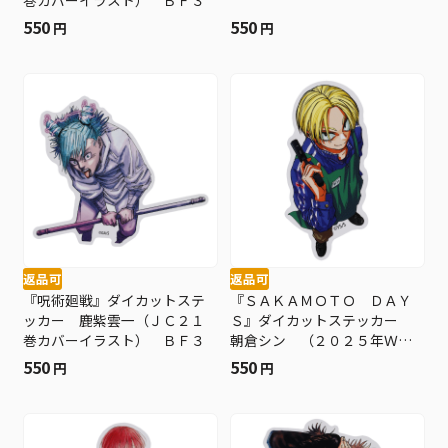
550
550
円
円
返品可
返品可
『呪術廻戦』ダイカットステ
『ＳＡＫＡＭＯＴＯ ＤＡＹ
ッカー 鹿紫雲一（ＪＣ２１
Ｓ』ダイカットステッカー
巻カバーイラスト） ＢＦ３
朝倉シン （２０２５年ＷＪ
１４号） ＢＦ３
550
550
円
円