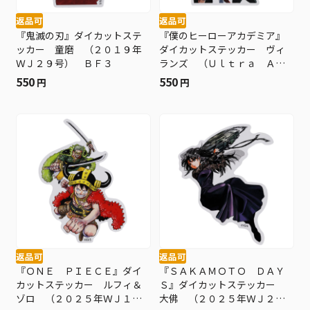
返品可
返品可
『鬼滅の刃』ダイカットステ
『僕のヒーローアカデミア』
ッカー 童磨 （２０１９年
ダイカットステッカー ヴィ
ＷＪ２９号） ＢＦ３
ランズ （Ｕｌｔｒａ Ａｒ
ｃｈｉｖｅ） ＢＦ３
550
550
円
円
返品可
返品可
『ＯＮＥ ＰＩＥＣＥ』ダイ
『ＳＡＫＡＭＯＴＯ ＤＡＹ
カットステッカー ルフィ＆
Ｓ』ダイカットステッカー
ゾロ （２０２５年ＷＪ１７
大佛 （２０２５年ＷＪ２５