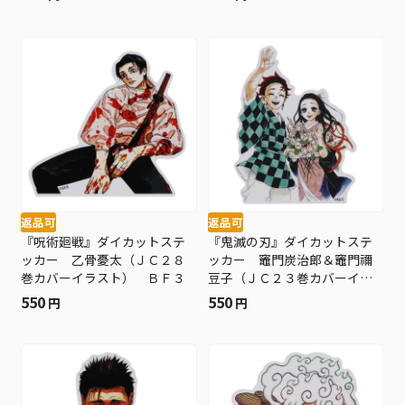
返品可
返品可
『呪術廻戦』ダイカットステ
『鬼滅の刃』ダイカットステ
ッカー 乙骨憂太（ＪＣ２８
ッカー 竈門炭治郎＆竈門禰
巻カバーイラスト） ＢＦ３
豆子（ＪＣ２３巻カバーイラ
スト） ＢＦ３
550
550
円
円