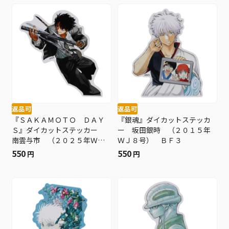
返品可
返品可
『ＳＡＫＡＭＯＴＯ ＤＡＹ
『銀魂』ダイカットステッカ
Ｓ』ダイカットステッカー
ー 坂田銀時 （２０１５年
南雲与市 （２０２５年ＷＪ
ＷＪ８号） ＢＦ３
２５号） ＢＦ３
550
550
円
円