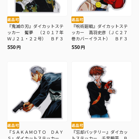
返品可
返品可
『鬼滅の刃』ダイカットステ
『呪術廻戦』ダイカットステ
ッカー 魘夢 （２０１７年
ッカー 高羽史彦（ＪＣ２７
ＷＪ２１・２２号） ＢＦ３
巻カバーイラスト） ＢＦ３
550
550
円
円
返品可
返品可
『ＳＡＫＡＭＯＴＯ ＤＡＹ
『忘却バッテリー』ダイカッ
Ｓ』ダイカットステッカー
トステッカー 千早瞬平 Ｂ