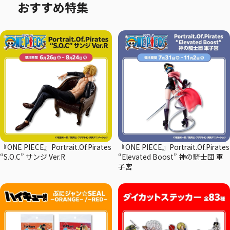
おすすめ特集
『ONE PIECE』Portrait.Of.Pirates
『ONE PIECE』Portrait.Of.Pirates
“S.O.C” サンジ Ver.R
“Elevated Boost” 神の騎士団 軍
子宮