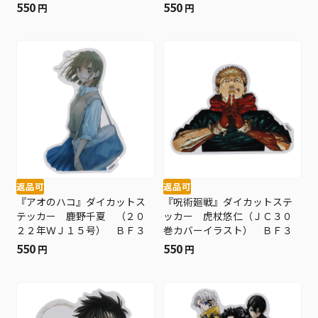
号） ＢＦ３
号） ＢＦ３
550
550
円
円
返品可
返品可
『アオのハコ』ダイカットス
『呪術廻戦』ダイカットステ
テッカー 鹿野千夏 （２０
ッカー 虎杖悠仁（ＪＣ３０
２２年ＷＪ１５号） ＢＦ３
巻カバーイラスト） ＢＦ３
550
550
円
円