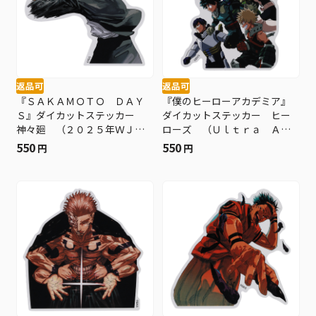
返品可
返品可
『ＳＡＫＡＭＯＴＯ ＤＡＹ
『僕のヒーローアカデミア』
Ｓ』ダイカットステッカー
ダイカットステッカー ヒー
神々廻 （２０２５年ＷＪ２
ローズ （Ｕｌｔｒａ Ａｒ
５号） ＢＦ３
ｃｈｉｖｅ） ＢＦ３
550
550
円
円