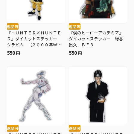
返品可
返品可
『ＨＵＮＴＥＲ×ＨＵＮＴＥ
『僕のヒーローアカデミア』
Ｒ』ダイカットステッカー
ダイカットステッカー 緑谷
クラピカ （２０００年ＷＪ
出久 ＢＦ３
５・６号） ＢＦ３
550
550
円
円
返品可
返品可