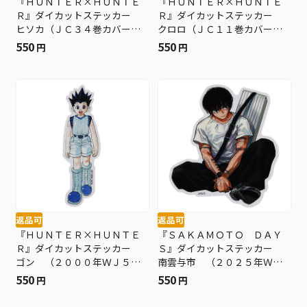
『ＨＵＮＴＥＲ×ＨＵＮＴＥ
『ＨＵＮＴＥＲ×ＨＵＮＴＥ
Ｒ』ダイカットステッカー
Ｒ』ダイカットステッカー
ヒソカ（ＪＣ３４巻カバーイ
クロロ（ＪＣ１１巻カバーイ
ラスト） ＢＦ３
ラスト） ＢＦ３
550
550
円
円
返品可
返品可
『ＨＵＮＴＥＲ×ＨＵＮＴＥ
『ＳＡＫＡＭＯＴＯ ＤＡＹ
Ｒ』ダイカットステッカー
Ｓ』ダイカットステッカー
ゴン （２０００年ＷＪ５・
南雲与市 （２０２５年ＷＪ
６号） ＢＦ３
３９号） ＢＦ３
550
550
円
円