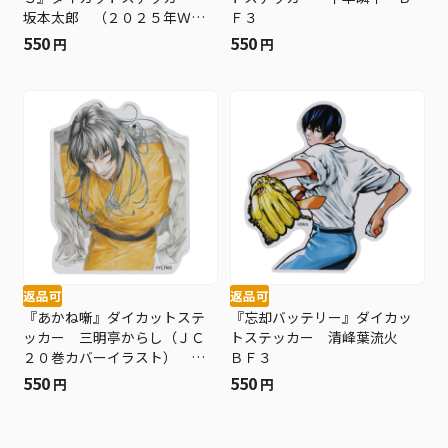
坂本太郎 （２０２５年ＷＪ
Ｆ３
２５号） ＢＦ３
550
550
円
円
返品可
返品可
『あかね噺』ダイカットステ
『忘却バッテリー』ダイカッ
ッカー 三明亭からし（ＪＣ
トステッカー 清峰葉流火
２０巻カバーイラスト） Ｂ
ＢＦ３
Ｆ３
550
550
円
円