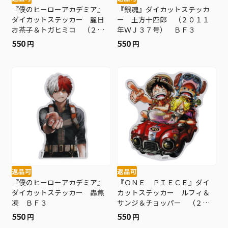
『僕のヒーローアカデミア』
『銀魂』ダイカットステッカ
ダイカットステッカー 麗日
ー 土方十四郎 （２０１１
お茶子＆トガヒミコ （２０
年ＷＪ３７号） ＢＦ３
２３年ＷＪ２５号） ＢＦ３
550
550
円
円
返品可
返品可
『僕のヒーローアカデミア』
『ＯＮＥ ＰＩＥＣＥ』ダイ
ダイカットステッカー 轟焦
カットステッカー ルフィ＆
凍 ＢＦ３
サンジ＆チョッパー （２０
２５年ＷＪ２６号） ＢＦ３
550
550
円
円