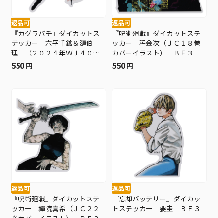
返品可
返品可
『カグラバチ』ダイカットス
『呪術廻戦』ダイカットステ
テッカー 六平千鉱＆漣伯
ッカー 秤金次（ＪＣ１８巻
理 （２０２４年ＷＪ４０
カバーイラスト） ＢＦ３
号） ＢＦ３
550
550
円
円
返品可
返品可
『呪術廻戦』ダイカットステ
『忘却バッテリー』ダイカッ
ッカー 禪院真希（ＪＣ２２
トステッカー 要圭 ＢＦ３
巻カバーイラスト） ＢＦ３