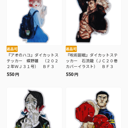
返品可
返品可
『アオのハコ』ダイカットス
『呪術廻戦』ダイカットステ
テッカー 蝶野雛 （２０２
ッカー 石流龍（ＪＣ２０巻
２年ＷＪ３１号） ＢＦ３
カバーイラスト） ＢＦ３
550
550
円
円