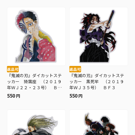
返品可
返品可
『鬼滅の刃』ダイカットステ
『鬼滅の刃』ダイカットステ
ッカー 猗窩座 （２０１９
ッカー 黒死牟 （２０１９
年ＷＪ２２・２３号） ＢＦ
年ＷＪ３５号） ＢＦ３
３
550
550
円
円