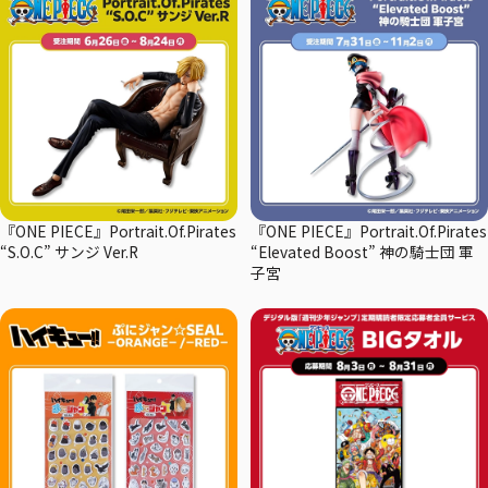
『ONE PIECE』Portrait.Of.Pirates
『ONE PIECE』Portrait.Of.Pirates
“S.O.C” サンジ Ver.R
“Elevated Boost” 神の騎士団 軍
子宮