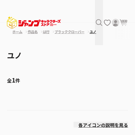
ホーム
作品名
は行
ブラッククローバー
ユノ
ユノ
1
全
件
絞り込み
価格(安い順)
各アイコンの説明を見る