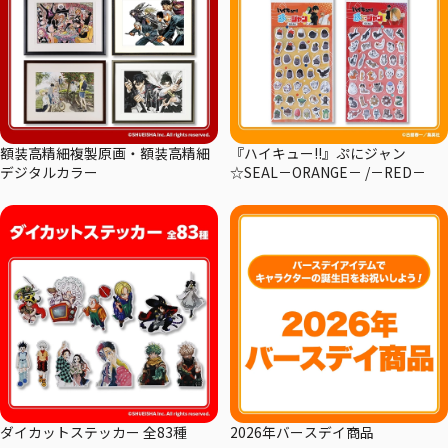
額装高精細複製原画・額装高精細
『ハイキュー!!』ぷにジャン
デジタルカラー
☆SEAL－ORANGE－ /－RED－
ダイカットステッカー 全83種
2026年バースデイ商品