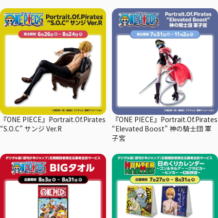
『ONE PIECE』Portrait.Of.Pirates
『ONE PIECE』Portrait.Of.Pirates
“S.O.C” サンジ Ver.R
“Elevated Boost” 神の騎士団 軍
子宮