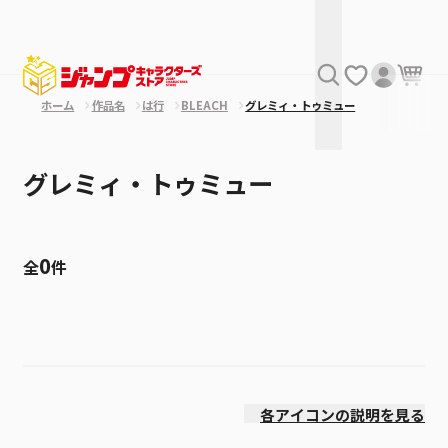
ホーム
作品名
は行
BLEACH
グレミィ・トゥミュー
グレミィ・トゥミュー
0
全
件
絞り込み
発売日
各アイコンの説明を見る