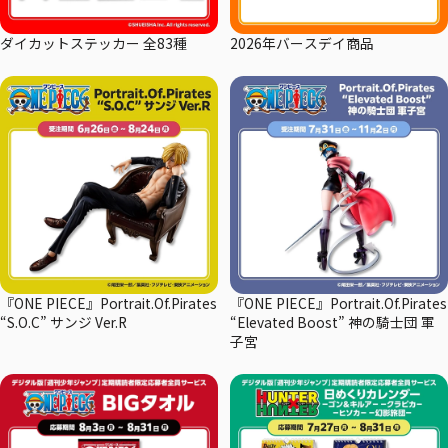
ダイカットステッカー 全83種
2026年バースデイ商品
『ONE PIECE』Portrait.Of.Pirates
『ONE PIECE』Portrait.Of.Pirates
“S.O.C” サンジ Ver.R
“Elevated Boost” 神の騎士団 軍
子宮