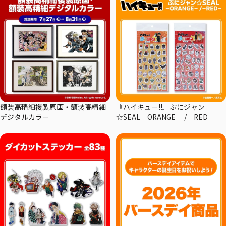
額装高精細複製原画・額装高精細
『ハイキュー!!』ぷにジャン
デジタルカラー
☆SEAL－ORANGE－ /－RED－