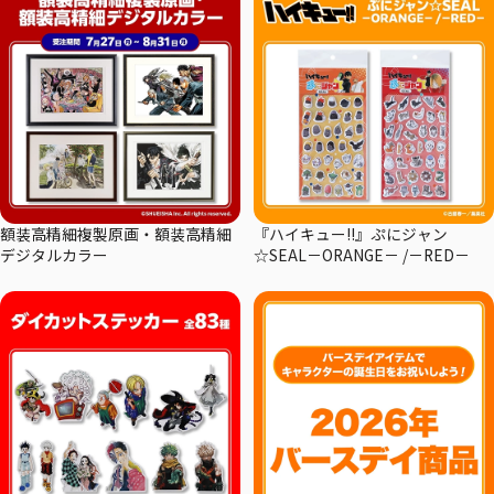
額装高精細複製原画・額装高精細
『ハイキュー!!』ぷにジャン
デジタルカラー
☆SEAL－ORANGE－ /－RED－