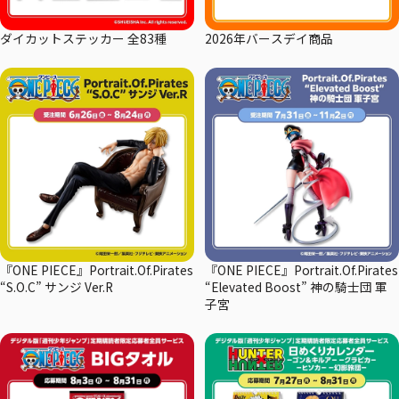
ダイカットステッカー 全83種
2026年バースデイ商品
『ONE PIECE』Portrait.Of.Pirates
『ONE PIECE』Portrait.Of.Pirates
“S.O.C” サンジ Ver.R
“Elevated Boost” 神の騎士団 軍
子宮