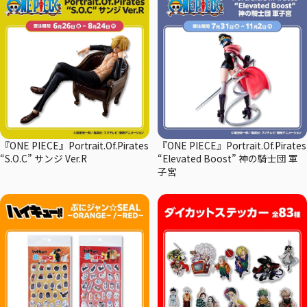
『ONE PIECE』Portrait.Of.Pirates
『ONE PIECE』Portrait.Of.Pirates
“S.O.C” サンジ Ver.R
“Elevated Boost” 神の騎士団 軍
子宮