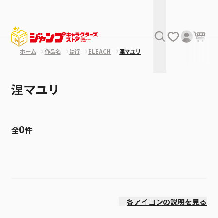
ホーム
作品名
は行
BLEACH
涅マユリ
涅マユリ
0
全
件
絞り込み
発売日
各アイコンの説明を見る