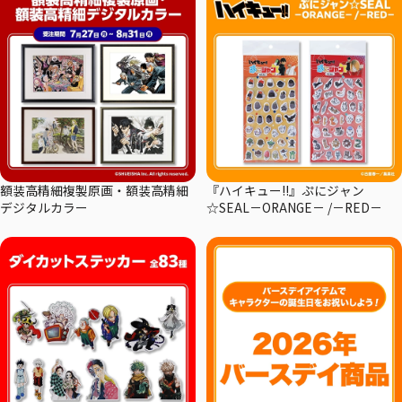
額装高精細複製原画・額装高精細
『ハイキュー!!』ぷにジャン
デジタルカラー
☆SEAL－ORANGE－ /－RED－