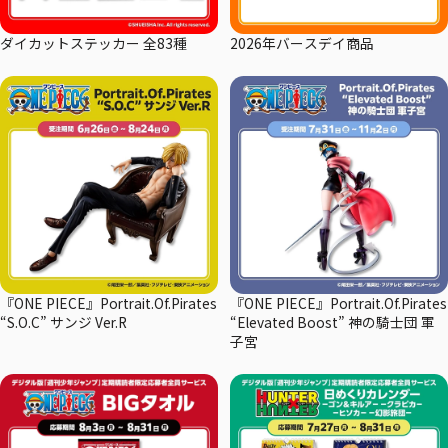
ダイカットステッカー 全83種
2026年バースデイ商品
『ONE PIECE』Portrait.Of.Pirates
『ONE PIECE』Portrait.Of.Pirates
“S.O.C” サンジ Ver.R
“Elevated Boost” 神の騎士団 軍
子宮