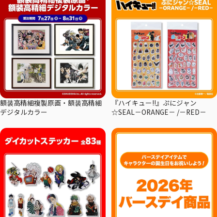
額装高精細複製原画・額装高精細
『ハイキュー!!』ぷにジャン
デジタルカラー
☆SEAL－ORANGE－ /－RED－