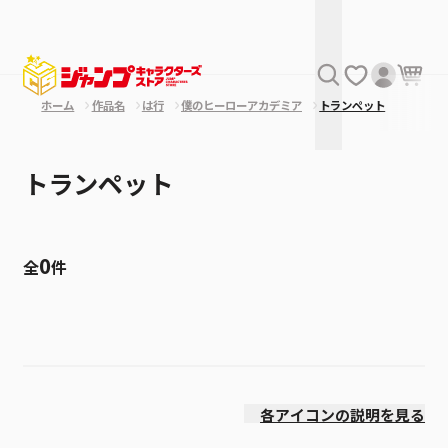
ホーム
作品名
は行
僕のヒーローアカデミア
トランペット
トランペット
0
全
件
絞り込み
発売日
各アイコンの説明を見る