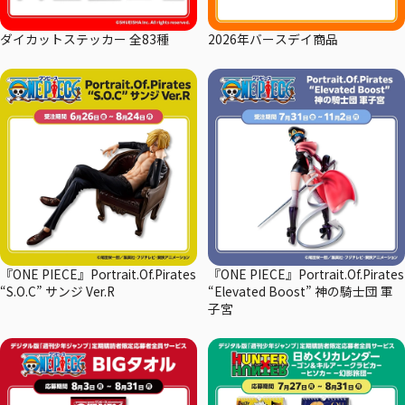
ダイカットステッカー 全83種
2026年バースデイ商品
『ONE PIECE』Portrait.Of.Pirates
『ONE PIECE』Portrait.Of.Pirates
“S.O.C” サンジ Ver.R
“Elevated Boost” 神の騎士団 軍
子宮