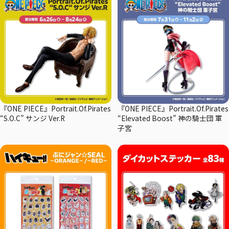
『ONE PIECE』Portrait.Of.Pirates
『ONE PIECE』Portrait.Of.Pirates
“S.O.C” サンジ Ver.R
“Elevated Boost” 神の騎士団 軍
子宮