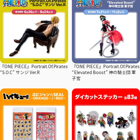
『ONE PIECE』Portrait.Of.Pirates
『ONE PIECE』Portrait.Of.Pirates
“S.O.C” サンジ Ver.R
“Elevated Boost” 神の騎士団 軍
子宮