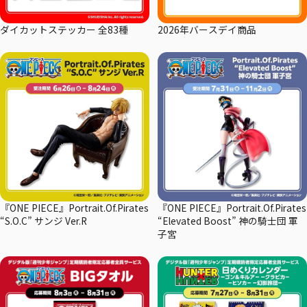
ダイカットステッカー 全83種
2026年バースデイ商品
『ONE PIECE』Portrait.Of.Pirates
『ONE PIECE』Portrait.Of.Pirates
“S.O.C” サンジ Ver.R
“Elevated Boost” 神の騎士団 軍
子宮