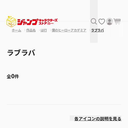
ホーム
作品名
は行
僕のヒーローアカデミア
ラブラバ
ラブラバ
0
全
件
絞り込み
発売日
各アイコンの説明を見る