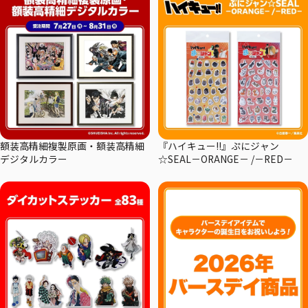
額装高精細複製原画・額装高精細
『ハイキュー!!』ぷにジャン
デジタルカラー
☆SEAL－ORANGE－ /－RED－