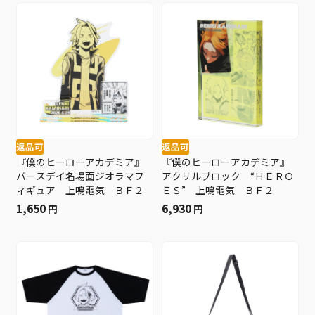
返品可
返品可
『僕のヒーローアカデミア』
『僕のヒーローアカデミア』
バースデイ名場面ジオラマフ
アクリルブロック “ＨＥＲＯ
ィギュア 上鳴電気 ＢＦ２
ＥＳ” 上鳴電気 ＢＦ２
1,650
6,930
円
円