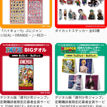
『ハイキュー!!』ぷにジャン
ダイカットステッカー 全83種
☆SEAL－ORANGE－ /－RED－
デジタル版「週刊少年ジャンプ」
デジタル版「週刊少年ジャンプ」
定期購読者限定応募者全員サービ
定期購読者限定応募者全員サービ
ス『ONE PIECE』BIGタオル
ス『HUNTER×HUNTER』日めく