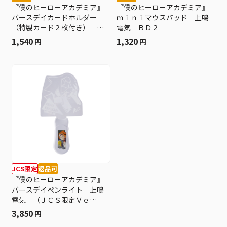
『僕のヒーローアカデミア』
『僕のヒーローアカデミア』
バースデイカードホルダー
ｍｉｎｉマウスパッド 上鳴
（特製カード２枚付き） 上
電気 ＢＤ２
鳴電気 ＢＦ２
1,540
1,320
円
円
JCS限定
返品可
『僕のヒーローアカデミア』
バースデイペンライト 上鳴
電気 （ＪＣＳ限定Ｖｅ
ｒ．） ＢＤ２
3,850
円