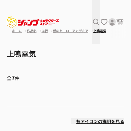
ホーム
作品名
は行
僕のヒーローアカデミア
上鳴電気
上鳴電気
7
全
件
絞り込み
発売日
各アイコンの説明を見る