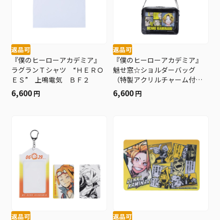
返品可
返品可
『僕のヒーローアカデミア』
『僕のヒーローアカデミア』
ラグランＴシャツ “ＨＥＲＯ
魅せ窓☆ショルダーバッグ
ＥＳ” 上鳴電気 ＢＦ２
（特製アクリルチャーム付
き） 上鳴電気 ＢＦ２
6,600
6,600
円
円
返品可
返品可