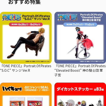
おすすめ特集
『ONE PIECE』Portrait.Of.Pirates
『ONE PIECE』Portrait.Of.Pirates
“S.O.C” サンジ Ver.R
“Elevated Boost” 神の騎士団 軍
子宮