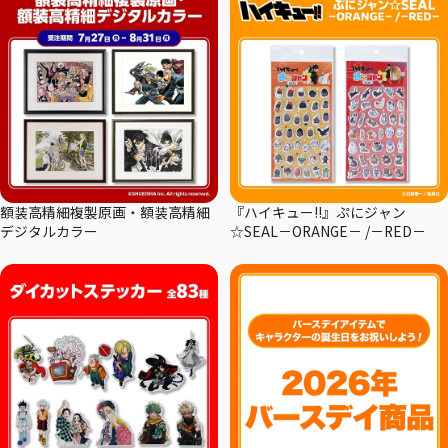
額装高精細複製原画・額装高精細
『ハイキュー!!』ぷにジャン
デジタルカラー
☆SEAL－ORANGE－ /－RED－