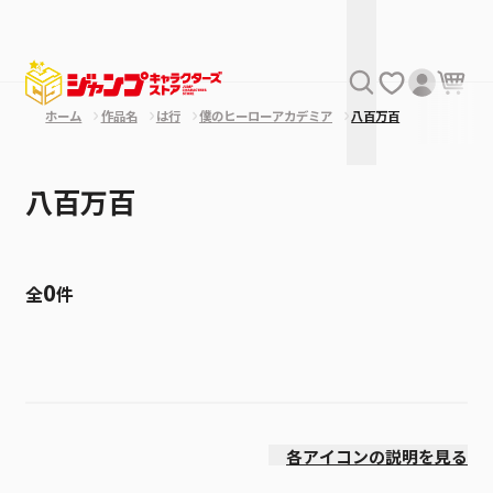
ホーム
作品名
は行
僕のヒーローアカデミア
八百万百
八百万百
0
全
件
絞り込み
発売日
各アイコンの説明を見る