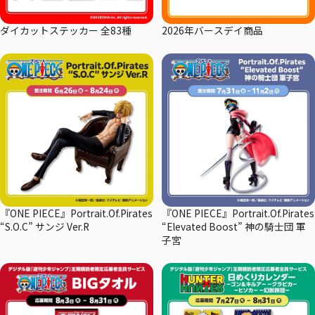
ダイカットステッカー 全83種
2026年バースデイ商品
『ONE PIECE』Portrait.Of.Pirates
『ONE PIECE』Portrait.Of.Pirates
“S.O.C” サンジ Ver.R
“Elevated Boost” 神の騎士団 軍
子宮