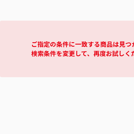
ご指定の条件に一致する商品は見つ
検索条件を変更して、再度お試しく