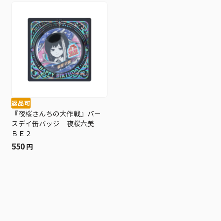
返品可
『夜桜さんちの大作戦』バー
スデイ缶バッジ 夜桜六美
ＢＥ２
550
円