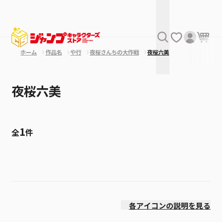
ホーム
作品名
や行
夜桜さんちの大作戦
夜桜六美
夜桜六美
1
全
件
絞り込み
発売日
各アイコンの説明を見る