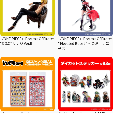
『ONE PIECE』Portrait.Of.Pirates
『ONE PIECE』Portrait.Of.Pirates
“S.O.C” サンジ Ver.R
“Elevated Boost” 神の騎士団 軍
子宮