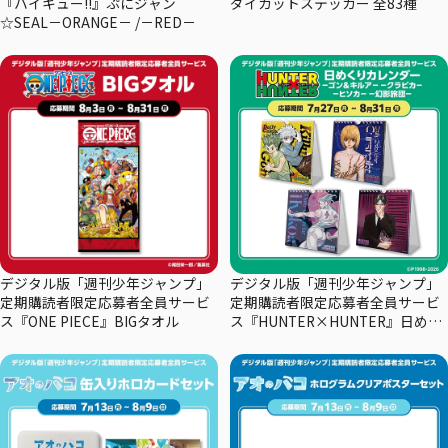
『ハイキュー!!』ぷにジャン
ダイカットステッカー 全83種
☆SEAL－ORANGE－ /－RED－
デジタル版「週刊少年ジャンプ」
デジタル版「週刊少年ジャンプ」
定期購読者限定応募者全員サービ
定期購読者限定応募者全員サービ
ス『ONE PIECE』BIGタオル
ス『HUNTER×HUNTER』日めく
りカレンダー