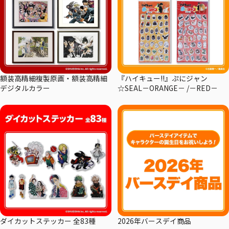
額装高精細複製原画・額装高精細
『ハイキュー!!』ぷにジャン
デジタルカラー
☆SEAL－ORANGE－ /－RED－
ダイカットステッカー 全83種
2026年バースデイ商品