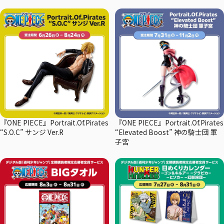
『ONE PIECE』Portrait.Of.Pirates
『ONE PIECE』Portrait.Of.Pirates
“S.O.C” サンジ Ver.R
“Elevated Boost” 神の騎士団 軍
子宮