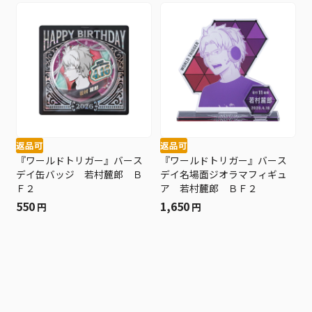
返品可
返品可
『ワールドトリガー』バース
『ワールドトリガー』バース
デイ缶バッジ 若村麓郎 Ｂ
デイ名場面ジオラマフィギュ
Ｆ２
ア 若村麓郎 ＢＦ２
550
1,650
円
円