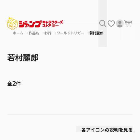
ホーム
作品名
わ行
ワールドトリガー
若村麓郎
若村麓郎
2
全
件
絞り込み
発売日
各アイコンの説明を見る