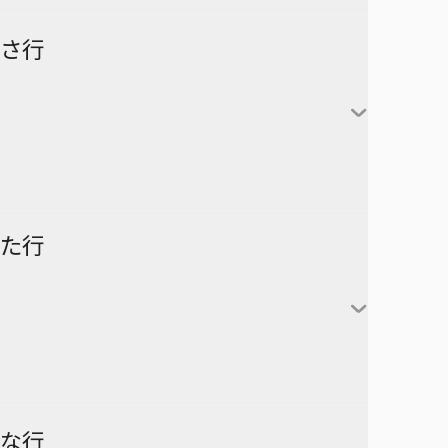
怪獣８号
さ行
カグラバチ
あかね噺
鹿野千夏
猪股大喜
蝶野雛
最強の詩
た行
片翼のミケランジェロ
六平千鉱
サチ録～サチの黙示録～
アスミカケル
阿良川あかね（桜咲朱
かぐや様は告らせたい～天才
漣伯理
音）
SAKAMOTO DAYS
あやかしトライアングル
たちの恋愛頭脳戦～
阿良川ひかる（高良木
暗号学園のいろは
家庭教師ヒットマンREBORN!
ひかる）
ダークギャザリング
な行