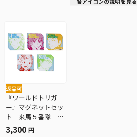
各アイコンの説明を見る
返品可
『ワールドトリガ
ー』マグネットセッ
ト 来馬５番隊 Ｂ
Ｄ１
3,300
円