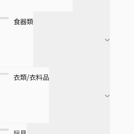
アートコースター
僕とロボコ
日番谷冬獅郎
カレンダー
フランキー
アートボード
団扇・扇子
市丸ギン
食器類
シール・ステッカー
ブルック
タペストリー
傘
ウルキオラ・シファー
下敷き
ジンベエ
その他
バッグ
グリムジョー・ジャガ
僕のヒーローアカデミア
ロボコ
クリアファイル
ージャック
財布
ペンケース
湯のみ
衣類/衣料品
パスケース
ペン
グラス・ジョッキ
医療救急品・健康機器
テープ
マグカップ
BORUTO -NARUTO NEXT
緑谷出久
衛生品
GENERATIONS-
消しゴム
箸
爆豪勝己
マグネット
リストバンド
玩具
スケジュール帳