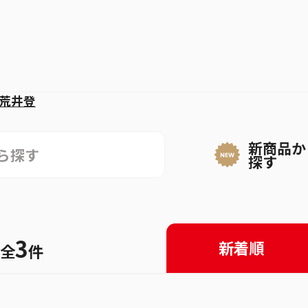
荒井登
小荒井登
新商品か
探す
3
新着順
全
件