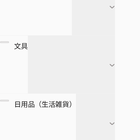
極楽街
赤司征十郎
MONSTERS
ブラッククローバー
すすめ！ジャンプへっぽこ探検
夏油傑
この音とまれ！
隊！
BLEACH
家入硝子
モンキー・Ｄ・ルフィ
ゴーストフィクサーズ
SPY×FAMILY
複製原画
文具
ロロノア・ゾロ
ゴールデンカムイ
正反対な君と僕
ポストカード
ナミ
接客無双
ポスター
放課後の王子様
黒崎一護
ウソップ
戦奏教室
ブロマイド
放課後ひみつクラブ
朽木ルキア
サンジ
ノート
双星の陰陽師
日用品（生活雑貨）
複製原稿
忘却バッテリー
石田雨竜
トニートニー・チョッ
メモ帳
総理倶楽部
パー
カード
冒険王ビィト
阿散井恋次
ぬりえ
続テルマエ・ロマエ
ニコ・ロビン