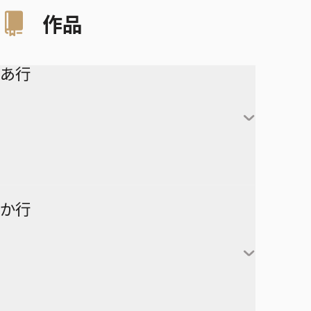
作品
あ行
アイシールド21
か行
青の祓魔師
アオのハコ