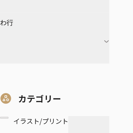
険-
ーズ
時透無一郎
赤葦京治
ド
ヒカルの碁
呪術廻戦
キルア＝ゾルディック
DRAGON BALL
有限世界のアインソフ
ラーメン赤猫
わ行
甘露寺蜜璃
宮侑
PPPPPP
クラピカ
憂国のモリアーティ
ルリドラゴン
伊黒小芭内
宮治
グリーングリーングリーンズ
黒子テツヤ
ひまてん！
レオリオ＝パラディナ
魔都精兵のスレイブ
イチ
憂国のモリアーティ-The
るろうに剣心－明治剣客浪漫
不死川実弥
イト
星海光来
血界戦線 Back 2 Back
火神大我
Remains-
譚・北海道編－
呪術廻戦≡
魔々勇々
虎杖悠仁
デスカラス
悲鳴嶼行冥
ヒソカ＝モロウ
佐久早聖臣
DRAGON BALL Z
孫悟空
血界戦線 Beat 3 Peat
黄瀬涼太
幼稚園WARS
ショーハショーテン！
マリッジトキシン
ワールドトリガー
伏黒恵
道産子ギャルはなまらめんこ
孫悟飯
怪物事変
緑間真太郎
夜桜さんちの大作戦
姫様“拷問”の時間です
ジョジョの奇妙な冒険
家守殿一
マーガレット・別冊マーガレ
ワンパンマン
釘崎野薔薇
い
カテゴリー
ベジータ
恋人以上友人未満
青峰大輝
ット
ファントムバスターズ
JOJO magazine
美野妃眞理
ONE PIECE
乙骨憂太
トランクス
高校生家族
紫原敦
Mr.Clice
イラスト/プリント
ふつうの軽音部
スケルトンダブル
叶穂乃花
五条悟