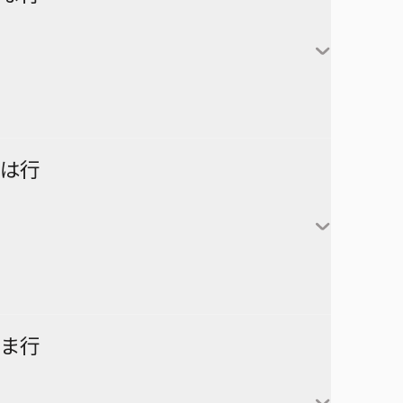
アンデッドアンラック
彼方のアストラ
対世界用魔法少女つばめ
一ノ瀬家の大罪
株式会社マジルミエ
さむわんへるつ
坂本太郎
タコピーの原罪
ウィッチウォッチ
鴨乃橋ロンの禁断推理
サンキューピッチ
朝倉シン
ダイヤモンドの功罪
カワイスギクライシス
しのびごと
陸少糖
NICE PRISON
は行
堕天使論
岸辺露伴は動かない
眞霜平助
NARUTO-ナルト-
ダンダダン
気になるあの子はカエル好き
勢羽夏生
悪祓士のキヨシくん
乙木守仁
チェンソーマン
鬼滅の刃
南雲与市
若月ニコ
シバつき物件
ヨダカ（野月ユウ）
超巡！超条先輩
ハイキュー!!
ま行
大佛
風祭監志
ジャンプスクエア
向日アオイ
ツーオンアイス
逃げ上手の若君
うずまきナルト
神々廻
真神圭護