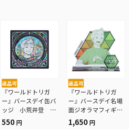
返品可
返品可
『ワールドトリガ
『ワールドトリガ
ー』バースデイ缶バ
ー』バースデイ名場
ッジ 小荒井登 Ｂ
面ジオラマフィギュ
Ｅ２
ア 小荒井登 ＢＥ
550
1,650
円
円
２