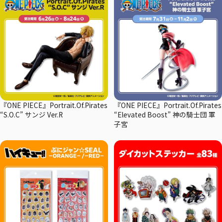
『ONE PIECE』Portrait.Of.Pirates
『ONE PIECE』Portrait.Of.Pirates
“S.O.C” サンジ Ver.R
“Elevated Boost” 神の騎士団 軍
子宮