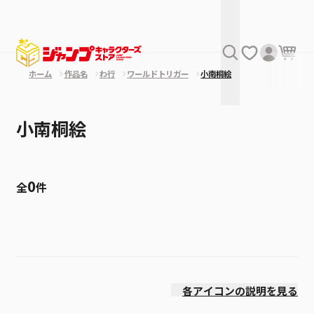
ホーム
作品名
わ行
ワールドトリガー
小南桐絵
小南桐絵
0
全
件
絞り込み
発売日
各アイコンの説明を見る