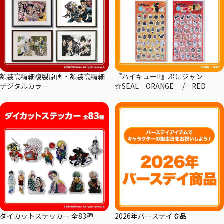
額装高精細複製原画・額装高精細
『ハイキュー!!』ぷにジャン
デジタルカラー
☆SEAL－ORANGE－ /－RED－
ダイカットステッカー 全83種
2026年バースデイ商品