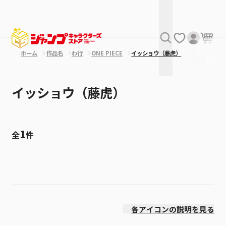
ホーム
作品名
わ行
ONE PIECE
イッショウ（藤虎）
イッショウ（藤虎）
1
全
件
絞り込み
価格(安い順)
各アイコンの説明を見る