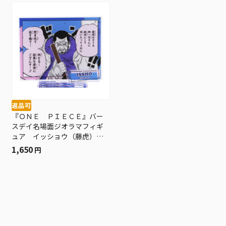
返品可
『ＯＮＥ ＰＩＥＣＥ』バー
スデイ名場面ジオラマフィギ
ュア イッショウ（藤虎）
ＢＤ３
1,650
円