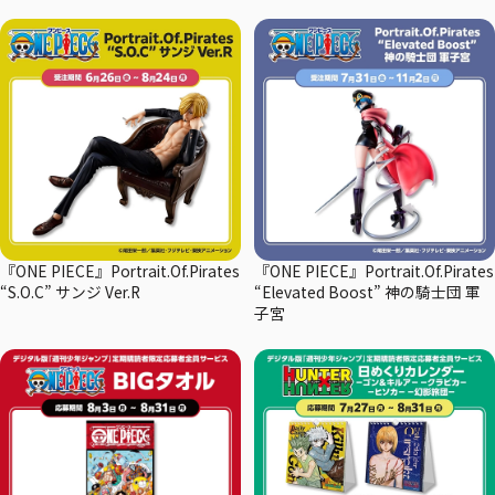
『ONE PIECE』Portrait.Of.Pirates
『ONE PIECE』Portrait.Of.Pirates
“S.O.C” サンジ Ver.R
“Elevated Boost” 神の騎士団 軍
子宮