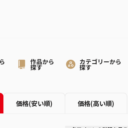
ら
作品から
カテゴリーから
探す
探す
価格(安い順)
価格(高い順)