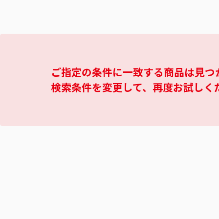
ご指定の条件に一致する商品は見つ
検索条件を変更して、再度お試しく