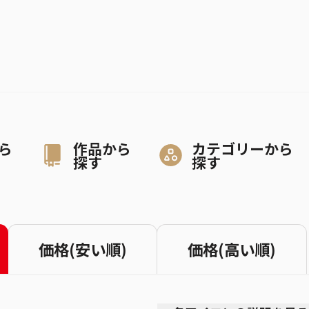
ら
作品から
カテゴリーから
探す
探す
価格(安い順)
価格(高い順)