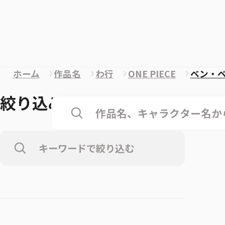
ホーム
作品名
わ行
ONE PIECE
ベン・
絞り込み
クリア