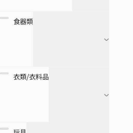
アートコースター
僕とロボコ
日番谷冬獅郎
カレンダー
フランキー
アートボード
団扇・扇子
市丸ギン
食器類
シール・ステッカー
ブルック
タペストリー
傘
ウルキオラ・シファー
下敷き
ジンベエ
その他
バッグ
グリムジョー・ジャガ
僕のヒーローアカデミア
ロボコ
クリアファイル
ージャック
財布
ペンケース
湯のみ
衣類/衣料品
パスケース
ペン
グラス・ジョッキ
医療救急品・健康機器
テープ
マグカップ
BORUTO -NARUTO NEXT
緑谷出久
衛生品
GENERATIONS-
消しゴム
箸
爆豪勝己
マグネット
リストバンド
玩具
スケジュール帳