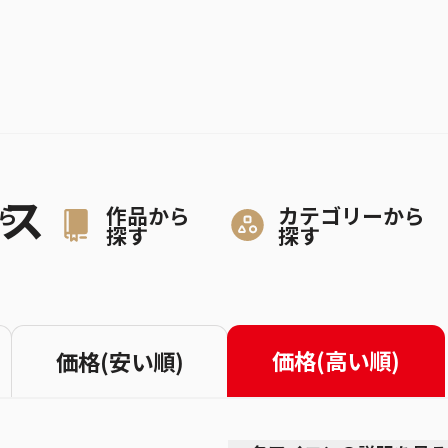
ース
ら
作品から
カテゴリーから
探す
探す
価格(高い順)
価格(安い順)