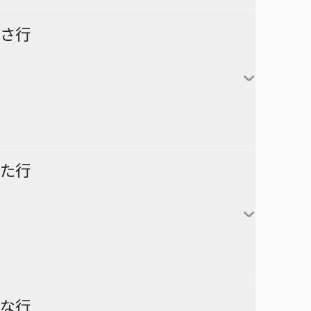
怪獣８号
さ行
カグラバチ
あかね噺
鹿野千夏
猪股大喜
蝶野雛
最強の詩
た行
片翼のミケランジェロ
六平千鉱
サチ録～サチの黙示録～
アスミカケル
阿良川あかね（桜咲朱
かぐや様は告らせたい～天才
漣伯理
音）
SAKAMOTO DAYS
あやかしトライアングル
たちの恋愛頭脳戦～
阿良川ひかる（高良木
暗号学園のいろは
家庭教師ヒットマンREBORN!
ひかる）
ダークギャザリング
な行