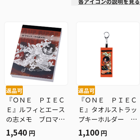
各アイコンの説明を見る
返品可
返品可
『ＯＮＥ ＰＩＥＣ
『ＯＮＥ ＰＩＥＣ
Ｅ』ルフィとエース
Ｅ』タオルストラッ
の志メモ ブロマイ
プキーホルダー ポ
ド付き ＢＤ２
ートガス・Ｄ・エー
1,540
1,100
円
円
ス ＢＥ１