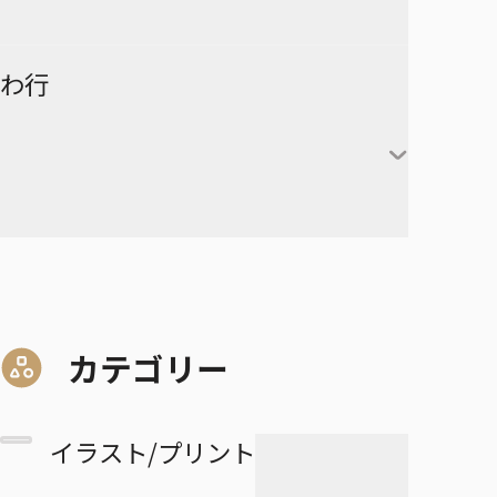
険-
ーズ
時透無一郎
赤葦京治
ド
ヒカルの碁
呪術廻戦
キルア＝ゾルディック
DRAGON BALL
有限世界のアインソフ
ラーメン赤猫
わ行
甘露寺蜜璃
宮侑
PPPPPP
クラピカ
憂国のモリアーティ
ルリドラゴン
伊黒小芭内
宮治
グリーングリーングリーンズ
黒子テツヤ
ひまてん！
レオリオ＝パラディナ
魔都精兵のスレイブ
イチ
憂国のモリアーティ-The
るろうに剣心－明治剣客浪漫
不死川実弥
イト
星海光来
血界戦線 Back 2 Back
火神大我
Remains-
譚・北海道編－
呪術廻戦≡
魔々勇々
虎杖悠仁
デスカラス
悲鳴嶼行冥
ヒソカ＝モロウ
佐久早聖臣
DRAGON BALL Z
孫悟空
血界戦線 Beat 3 Peat
黄瀬涼太
幼稚園WARS
ショーハショーテン！
マリッジトキシン
ワールドトリガー
伏黒恵
道産子ギャルはなまらめんこ
孫悟飯
怪物事変
緑間真太郎
夜桜さんちの大作戦
姫様“拷問”の時間です
ジョジョの奇妙な冒険
家守殿一
マーガレット・別冊マーガレ
ワンパンマン
釘崎野薔薇
い
カテゴリー
ベジータ
恋人以上友人未満
青峰大輝
ット
ファントムバスターズ
JOJO magazine
美野妃眞理
ONE PIECE
乙骨憂太
トランクス
高校生家族
紫原敦
Mr.Clice
イラスト/プリント
ふつうの軽音部
スケルトンダブル
叶穂乃花
五条悟