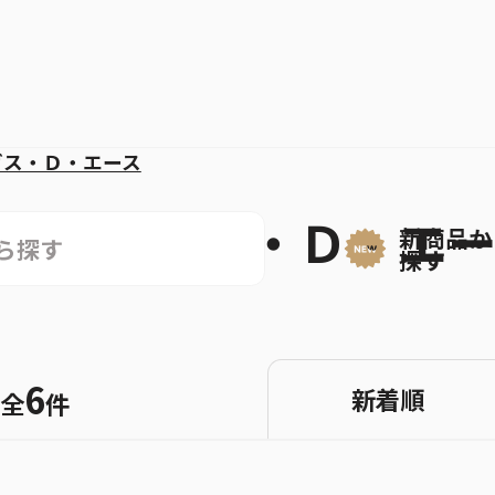
ガス・Ｄ・エース
ポートガス・Ｄ・エ
新商品か
探す
6
新着順
全
件