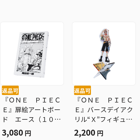
返品可
返品可
『ＯＮＥ ＰＩＥＣ
『ＯＮＥ ＰＩＥＣ
Ｅ』扉絵アートボー
Ｅ』バースデイアク
ド エース（１０７
リル“Ｘ”フィギュア
巻・１０８７話）
−ｗｉｔｈ− ポート
3,080
2,200
円
円
ＢＤ３
ガス・Ｄ・エース