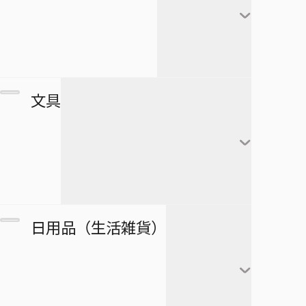
極楽街
赤司征十郎
MONSTERS
ブラッククローバー
すすめ！ジャンプへっぽこ探検
夏油傑
この音とまれ！
隊！
BLEACH
家入硝子
モンキー・Ｄ・ルフィ
ゴーストフィクサーズ
SPY×FAMILY
複製原画
文具
ロロノア・ゾロ
ゴールデンカムイ
正反対な君と僕
ポストカード
ナミ
接客無双
ポスター
放課後の王子様
黒崎一護
ウソップ
戦奏教室
ブロマイド
放課後ひみつクラブ
朽木ルキア
サンジ
ノート
双星の陰陽師
日用品（生活雑貨）
複製原稿
忘却バッテリー
石田雨竜
トニートニー・チョッ
メモ帳
総理倶楽部
パー
カード
冒険王ビィト
阿散井恋次
ぬりえ
続テルマエ・ロマエ
ニコ・ロビン