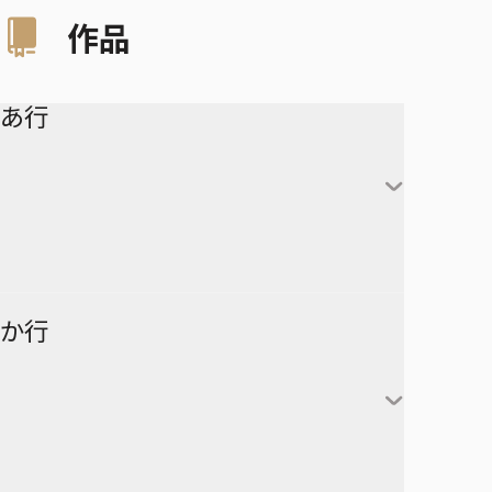
作品
あ行
アイシールド21
か行
青の祓魔師
アオのハコ