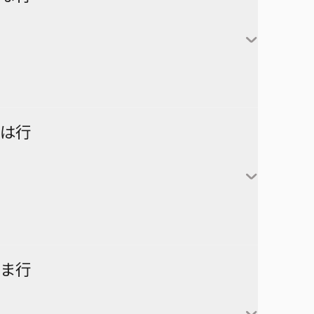
アンデッドアンラック
彼方のアストラ
対世界用魔法少女つばめ
一ノ瀬家の大罪
株式会社マジルミエ
さむわんへるつ
坂本太郎
タコピーの原罪
ウィッチウォッチ
鴨乃橋ロンの禁断推理
サンキューピッチ
朝倉シン
ダイヤモンドの功罪
カワイスギクライシス
しのびごと
陸少糖
NICE PRISON
は行
堕天使論
岸辺露伴は動かない
眞霜平助
NARUTO-ナルト-
ダンダダン
気になるあの子はカエル好き
勢羽夏生
悪祓士のキヨシくん
乙木守仁
チェンソーマン
鬼滅の刃
南雲与市
若月ニコ
シバつき物件
ヨダカ（野月ユウ）
超巡！超条先輩
ハイキュー!!
ま行
大佛
風祭監志
ジャンプスクエア
向日アオイ
ツーオンアイス
逃げ上手の若君
うずまきナルト
神々廻
真神圭護