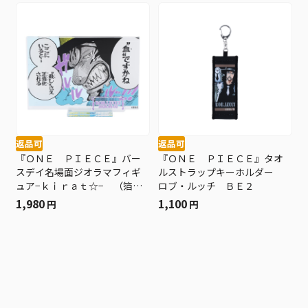
返品可
返品可
『ＯＮＥ ＰＩＥＣＥ』バー
『ＯＮＥ ＰＩＥＣＥ』タオ
スデイ名場面ジオラマフィギ
ルストラップキーホルダー
ュア−ｋｉｒａｔ☆− （箔入
ロブ・ルッチ ＢＥ２
りアクリル） ロブ・ルッ
1,980
1,100
円
円
チ ＢＦ２