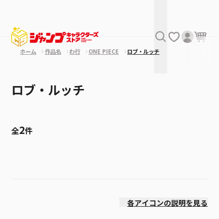
ホーム
作品名
わ行
ONE PIECE
ロブ・ルッチ
ロブ・ルッチ
2
全
件
絞り込み
発売日
各アイコンの説明を見る