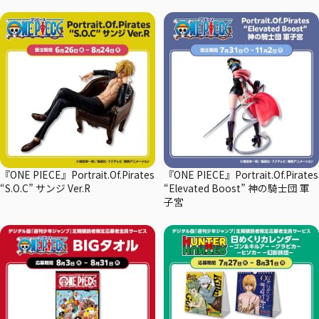
『ONE PIECE』Portrait.Of.Pirates
『ONE PIECE』Portrait.Of.Pirates
“S.O.C” サンジ Ver.R
“Elevated Boost” 神の騎士団 軍
子宮