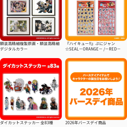
額装高精細複製原画・額装高精細
『ハイキュー!!』ぷにジャン
デジタルカラー
☆SEAL－ORANGE－ /－RED－
ダイカットステッカー 全83種
2026年バースデイ商品