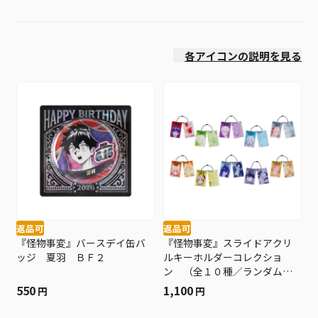
発売日
各アイコンの説明を見る
返品可
返品可
『怪物事変』バースデイ缶バ
『怪物事変』スライドアクリ
ッジ 夏羽 ＢＦ２
ルキーホルダーコレクショ
ン （全１０種／ランダム１
種入り） ＢＦ２
550
1,100
円
円