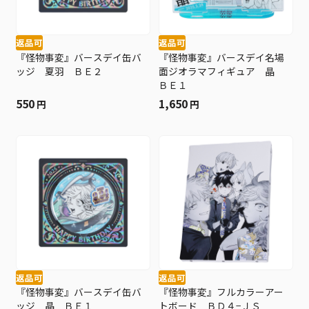
返品可
返品可
『怪物事変』バースデイ缶バ
『怪物事変』バースデイ名場
ッジ 夏羽 ＢＥ２
面ジオラマフィギュア 晶
ＢＥ１
550
1,650
円
円
返品可
返品可
『怪物事変』バースデイ缶バ
『怪物事変』フルカラーアー
ッジ 晶 ＢＥ１
トボード ＢＤ４−ＪＳ