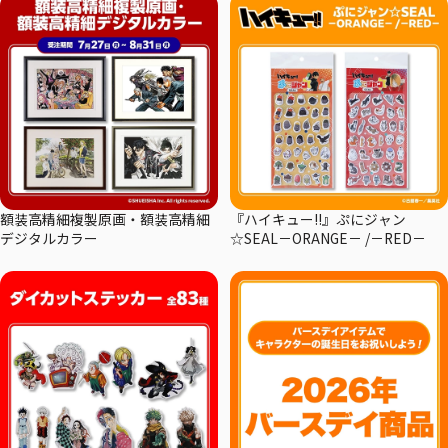
額装高精細複製原画・額装高精細
『ハイキュー!!』ぷにジャン
デジタルカラー
☆SEAL－ORANGE－ /－RED－