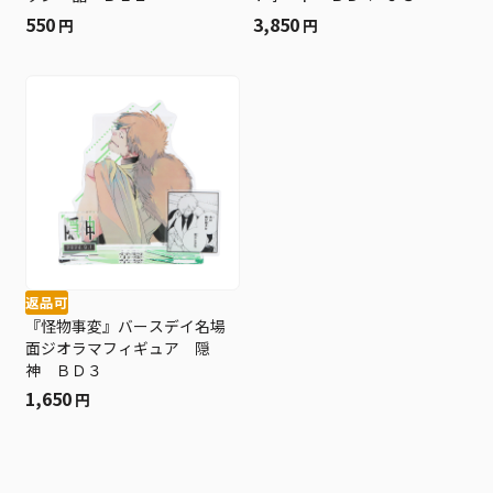
550
3,850
円
円
返品可
『怪物事変』バースデイ名場
面ジオラマフィギュア 隠
神 ＢＤ３
1,650
円