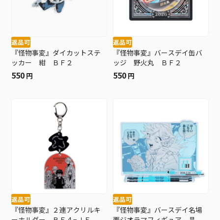
返品可
返品可
『怪物事変』ダイカットステ
『怪物事変』バースデイ缶バ
ッカー 紺 ＢＦ２
ッジ 野火丸 ＢＦ２
550
550
円
円
返品可
返品可
『怪物事変』２連アクリルキ
『怪物事変』バースデイ名場
ーホルダー ＢＥ４−ＪＦ
面ジオラマフィギュア 晶