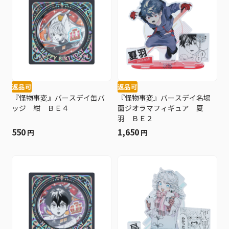
返品可
返品可
『怪物事変』バースデイ缶バ
『怪物事変』バースデイ名場
ッジ 紺 ＢＥ４
面ジオラマフィギュア 夏
羽 ＢＥ２
550
1,650
円
円