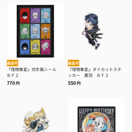
返品可
返品可
『怪物事変』切手風シール
『怪物事変』ダイカットステ
ＢＦ２
ッカー 夏羽 ＢＦ２
770
550
円
円