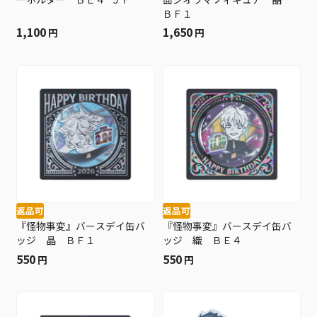
ＢＦ１
1,100
1,650
円
円
返品可
返品可
『怪物事変』バースデイ缶バ
『怪物事変』バースデイ缶バ
ッジ 晶 ＢＦ１
ッジ 織 ＢＥ４
550
550
円
円