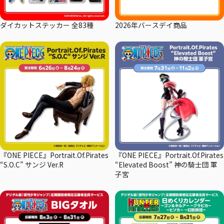
ダイカットステッカー 全83種
2026年バースデイ商品
『ONE PIECE』Portrait.Of.Pirates
『ONE PIECE』Portrait.Of.Pirates
“S.O.C” サンジ Ver.R
“Elevated Boost” 神の騎士団 軍
子宮