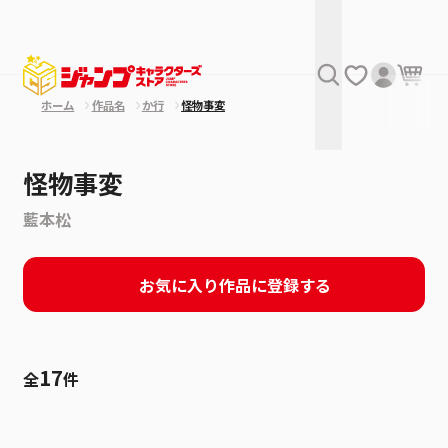
ホーム
作品名
か行
怪物事変
怪物事変
藍本松
お気に入り作品に登録する
17
全
件
絞り込み