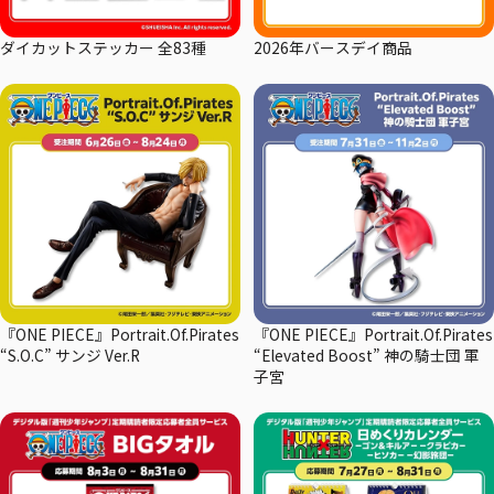
ダイカットステッカー 全83種
2026年バースデイ商品
『ONE PIECE』Portrait.Of.Pirates
『ONE PIECE』Portrait.Of.Pirates
“S.O.C” サンジ Ver.R
“Elevated Boost” 神の騎士団 軍
子宮