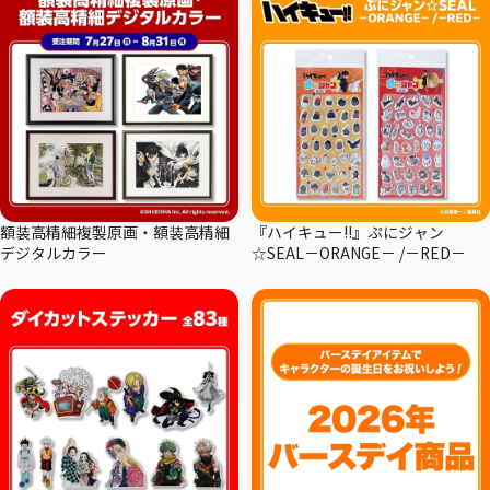
額装高精細複製原画・額装高精細
『ハイキュー!!』ぷにジャン
デジタルカラー
☆SEAL－ORANGE－ /－RED－