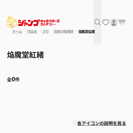
ホーム
作品名
さ行
双星の陰陽師
焔魔堂紅緒
焔魔堂紅緒
0
全
件
絞り込み
価格(高い順)
各アイコンの説明を見る